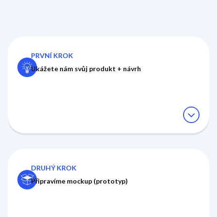
PRVNÍ KROK
Ukážete nám svůj produkt + návrh
expand_circle_down
DRUHÝ KROK
Připravíme mockup (prototyp)