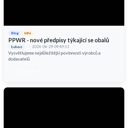
Blog
Info
PPWR - nové předpisy týkající se obalů
·
2026-06-29 09:49:11
Łukasz
Vysvětlujeme nejdůležitější povinnosti výrobců a
dodavatelů
read_more
Číst více