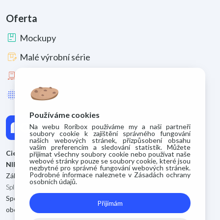
Oferta
package
Mockupy
box_edit
Malé výrobní série
pallet
Velké výrobní série
lens_blur
Zušlechtění a materiály
Používáme cookies
Na webu Roribox používáme my a naši partneři
soubory cookie k zajištění správného fungování
našich webových stránek, přizpůsobení obsahu
vašim preferencím a sledování statistik. Můžete
Cieszyńskie Zakłady Kartoniarskie S.A.
přijímat všechny soubory cookie nebo používat naše
webové stránky pouze se soubory cookie, které jsou
NIP: 5480075962
nezbytné pro správné fungování webových stránek.
Podrobné informace naleznete v Zásadách ochrany
Základní kapitál 500.400 zł
osobních údajů.
Splacený základní kapitál 500.400 zł
Společnost je zapsána u Okresního soudu v Bielsku-Biale, 8.
Přijímám
obchodní oddělení, pod číslem: KRS 0000033795.