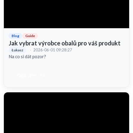
Blog
Guide
Jak vybrat výrobce obalů pro váš produkt
·
2026-06-01 09:28:27
Łukasz
Na co si dát pozor?
read_more
Číst více