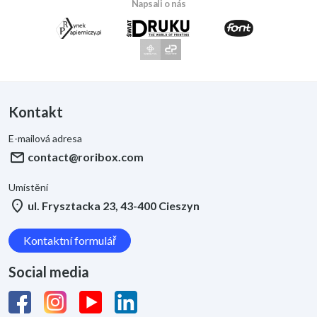
Napsali o nás
Kontakt
E-mailová adresa
mail
contact@roribox.com
Umístění
location_on
ul. Frysztacka 23, 43-400 Cieszyn
Kontaktní formulář
Social media