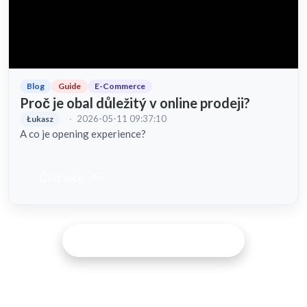
Blog
Guide
E-Commerce
Proč je obal důležitý v online prodeji?
·
2026-05-11 09:37:10
Łukasz
A co je opening experience?
read_more
Číst více
DISCOVER MORE ARTICLES