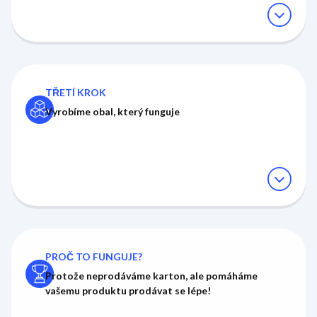
expand_circle_down
TŘETÍ KROK
Vyrobíme obal, který funguje
expand_circle_down
PROČ TO FUNGUJE?
Protože neprodáváme karton, ale pomáháme
vašemu produktu
prodávat se lépe!