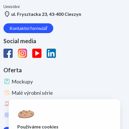
Umístění
location_on
ul. Frysztacka 23, 43-400 Cieszyn
Kontaktní formulář
Social media
Oferta
package
Mockupy
box_edit
Malé výrobní série
pallet
Velké výrobní série
lens_blur
Zušlechtění a materiály
Používáme cookies