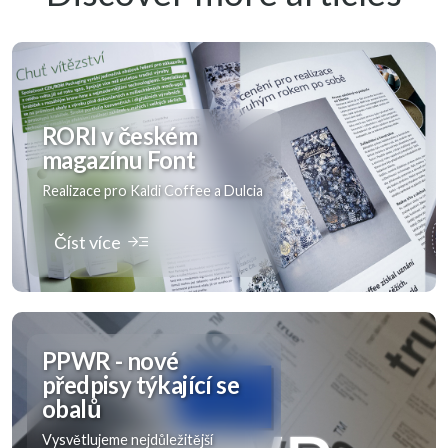
RORI v českém
magazínu Font
Realizace pro Kaldi Coffee a Dulcia
read_more
Číst více
PPWR - nové
předpisy týkající se
obalů
Vysvětlujeme nejdůležitější