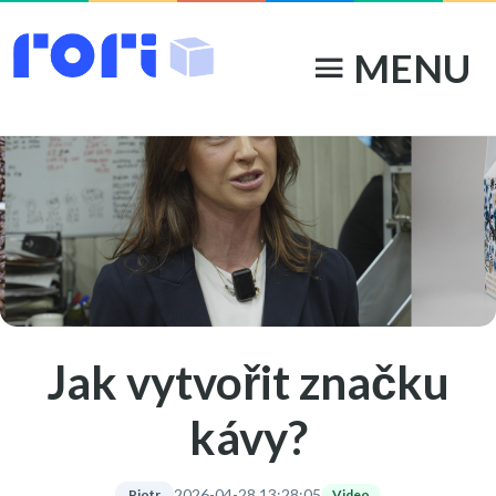
MENU
menu
Jak vytvořit značku
kávy?
2026-04-28 13:28:05
Video
Piotr