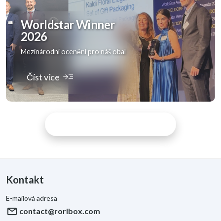
Worldstar Winner
2026
Mezinárodní ocenění pro náš obal
read_more
Číst více
DISCOVER MORE ARTICLES
Kontakt
E-mailová adresa
mail
contact@roribox.com