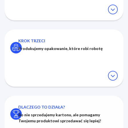
expand_circle_down
KROK TRZECI
Produkujemy opakowanie, które robi robotę
expand_circle_down
DLACZEGO TO DZIAŁA?
Bo nie sprzedajemy kartonu, ale pomagamy
Twojemu produktowi
sprzedawać się lepiej!