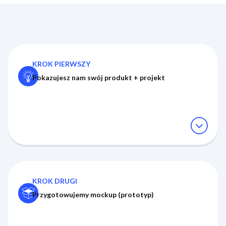
KROK PIERWSZY
Pokazujesz nam swój produkt + projekt
expand_circle_down
KROK DRUGI
Przygotowujemy mockup (prototyp)