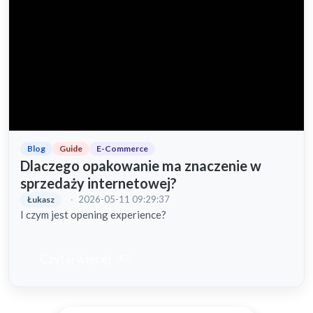
Blog
Guide
E-Commerce
Dlaczego opakowanie ma znaczenie w
sprzedaży internetowej?
·
2026-05-11 09:29:37
Łukasz
I czym jest opening experience?
read_more
Czytaj więcej