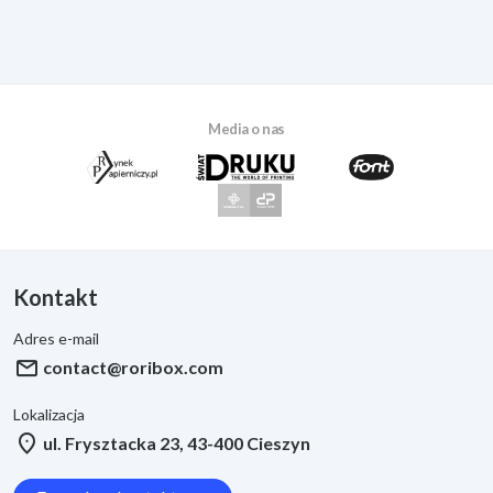
Media o nas
Kontakt
Adres e-mail
mail
contact@roribox.com
Lokalizacja
location_on
ul. Frysztacka 23, 43-400 Cieszyn