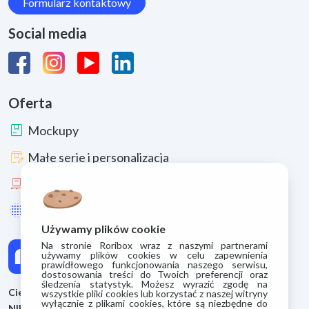
Formularz kontaktowy
Social media
Oferta
package
Mockupy
box_edit
Małe serie i personalizacja
pallet
Duże serie
lens_blur
Uszlachetnienia i materiały
Używamy plików cookie
Na stronie Roribox wraz z naszymi partnerami
używamy plików cookies w celu zapewnienia
prawidłowego funkcjonowania naszego serwisu,
dostosowania treści do Twoich preferencji oraz
śledzenia statystyk. Możesz wyrazić zgodę na
Cieszyńskie Zakłady Kartoniarskie S.A.
wszystkie pliki cookies lub korzystać z naszej witryny
wyłącznie z plikami cookies, które są niezbędne do
NIP: 5480075962