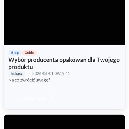
Blog
Guide
Wybór producenta opakowań dla Twojego
produktu
·
2026-06-01 09:19:41
Łukasz
Na co zwrócić uwagę?
read_more
Czytaj więcej