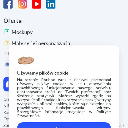
Oferta
package
Mockupy
box_edit
Małe serie i personalizacja
pallet
Duże serie
lens_blur
Uszlachetnienia i materiały
Używamy plików cookie
Na stronie Roribox wraz z naszymi partnerami
używamy plików cookies w celu zapewnienia
prawidłowego funkcjonowania naszego serwisu,
dostosowania treści do Twoich preferencji oraz
śledzenia statystyk. Możesz wyrazić zgodę na
Cieszyńskie Zakłady Kartoniarskie S.A.
wszystkie pliki cookies lub korzystać z naszej witryny
wyłącznie z plikami cookies, które są niezbędne do
NIP: 5480075962
prawidłowego funkcjonowania witryny.
Szczegółowe informacje znajdziesz w Polityce
Kapitał zakładowy 500.400 zł
Prywatności.
Opłacony kapitał zakładowy 500.400 zł
Spółka zarejestrowana przez Sąd Rejonowy w Bielsku Białej Wydział