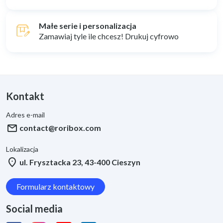
box_edit
Małe serie i personalizacja
Zamawiaj tyle ile chcesz! Drukuj cyfrowo
Kontakt
Adres e-mail
mail
contact@roribox.com
Lokalizacja
location_on
ul. Frysztacka 23, 43-400 Cieszyn
Formularz kontaktowy
Social media