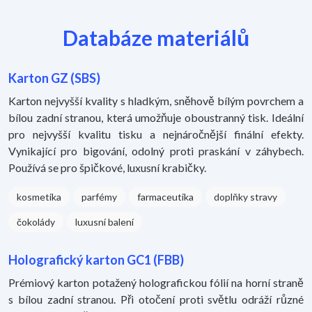
Databáze materiálů
Karton GZ (SBS)
Karton nejvyšší kvality s hladkým, sněhově bílým povrchem a
bílou zadní stranou, která umožňuje oboustranný tisk. Ideální
pro nejvyšší kvalitu tisku a nejnáročnější finální efekty.
Vynikající pro bigování, odolný proti praskání v záhybech.
Používá se pro špičkové, luxusní krabičky.
kosmetika
parfémy
farmaceutika
doplňky stravy
čokolády
luxusní balení
Holografický karton GC1 (FBB)
Prémiový karton potažený holografickou fólií na horní straně
s bílou zadní stranou. Při otočení proti světlu odráží různé