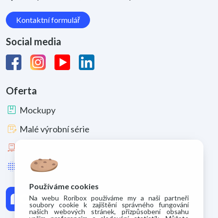
Kontaktní formulář
Social media
Oferta
package
Mockupy
box_edit
Malé výrobní série
pallet
Velké výrobní série
lens_blur
Zušlechtění a materiály
Používáme cookies
Na webu Roribox používáme my a naši partneři
soubory cookie k zajištění správného fungování
našich webových stránek, přizpůsobení obsahu