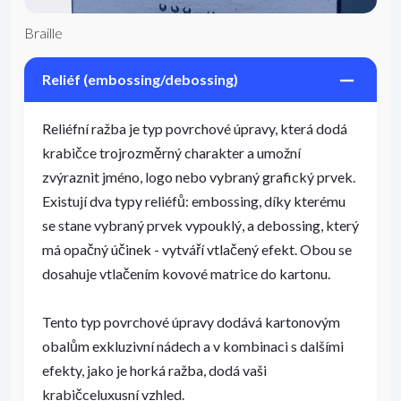
Braille
Reliéf (embossing/debossing)
Reliéfní ražba je typ povrchové úpravy, která dodá
krabičce trojrozměrný charakter a umožní
zvýraznit jméno, logo nebo vybraný grafický prvek.
Existují dva typy reliéfů: embossing, díky kterému
se stane vybraný prvek vypouklý, a debossing, který
má opačný účinek - vytváří vtlačený efekt. Obou se
dosahuje vtlačením kovové matrice do kartonu.
Tento typ povrchové úpravy dodává kartonovým
obalům exkluzivní nádech a v kombinaci s dalšími
efekty, jako je horká ražba, dodá vaši
krabičceluxusní vzhled.