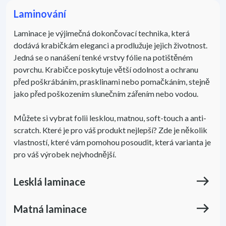
Laminování
Laminace je výjimečná dokončovací technika, která
dodává krabičkám eleganci a prodlužuje jejich životnost.
Jedná se o nanášení tenké vrstvy fólie na potištěném
povrchu. Krabičce poskytuje větší odolnost a ochranu
před poškrábáním, prasklinami nebo pomačkáním, stejně
jako před poškozením slunečním zářením nebo vodou.
Můžete si vybrat folii lesklou, matnou, soft-touch a anti-
scratch. Které je pro váš produkt nejlepší? Zde je několik
vlastností, které vám pomohou posoudit, která varianta je
pro váš výrobek nejvhodnější.
east
Lesklá
laminace
east
Matná
laminace