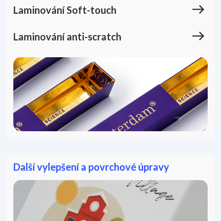
east
Laminování
Soft-touch
east
Laminování
anti-scratch
Další vylepšení a povrchové úpravy