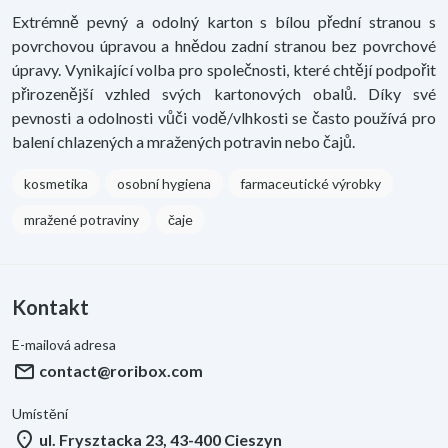
Extrémně pevný a odolný karton s bílou přední stranou s
povrchovou úpravou a hnědou zadní stranou bez povrchové
úpravy. Vynikající volba pro společnosti, které chtějí podpořit
přirozenější vzhled svých kartonových obalů. Díky své
pevnosti a odolnosti vůči vodě/vlhkosti se často používá pro
balení chlazených a mražených potravin nebo čajů.
kosmetika
osobní hygiena
farmaceutické výrobky
mražené potraviny
čaje
Kontakt
E-mailová adresa
mail
contact@roribox.com
Umístění
location_on
ul. Frysztacka 23, 43-400 Cieszyn