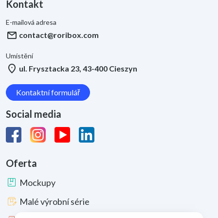
Kontakt
E-mailová adresa
mail
contact@roribox.com
Umístění
location_on
ul. Frysztacka 23, 43-400 Cieszyn
Kontaktní formulář
Social media
Oferta
package
Mockupy
box_edit
Malé výrobní série