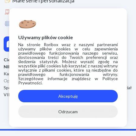
box_edit
Małe serie i personalizacja
pallet
Duże serie
lens_blur
Uszlachetnienia i materiały
Używamy plików cookie
Na stronie Roribox wraz z naszymi partnerami
używamy plików cookies w celu zapewnienia
prawidłowego funkcjonowania naszego serwisu,
dostosowania treści do Twoich preferencji oraz
Cieszyńskie Zakłady Kartoniarskie S.A.
śledzenia statystyk. Możesz wyrazić zgodę na
wszystkie pliki cookies lub korzystać z naszej witryny
NIP: 5480075962
wyłącznie z plikami cookies, które są niezbędne do
Kapitał zakładowy 500.400 zł
prawidłowego funkcjonowania witryny.
Szczegółowe informacje znajdziesz w Polityce
Opłacony kapitał zakładowy 500.400 zł
Prywatności.
Spółka zarejestrowana przez Sąd Rejonowy w Bielsku Białej Wydział
VIII Gospodarczy pod nr: KRS 0000033795.
Akceptuję
Copyright © 2024. Wszelkie prawa zastrzeżone CZK S.A.
Odrzucam
Polityka prywatności
|
Zasady korzystania
|
Specyfikacja