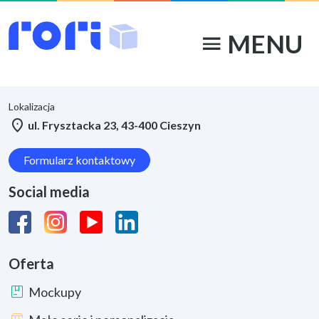
Kontakt
MENU
menu
Adres e-mail
mail
contact@roribox.com
Lokalizacja
location_on
ul. Frysztacka 23, 43-400 Cieszyn
Formularz kontaktowy
Social media
Oferta
package
Mockupy